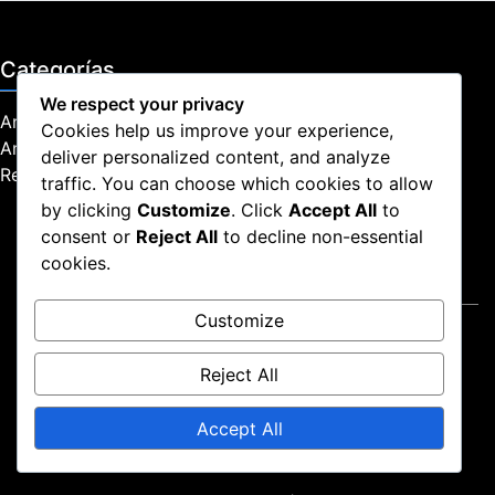
Categorías
We respect your privacy
Análisis del partido
Cookies help us improve your experience,
Análisis Táctico
deliver personalized content, and analyze
Rendimiento del Jugador
traffic. You can choose which cookies to allow
by clicking
Customize
. Click
Accept All
to
consent or
Reject All
to decline non-essential
cookies.
Legal
Customize
Preferencias de cookies
Política de protección de datos
Reject All
Términos y condiciones
Quiénes somos
Accept All
Comunícate