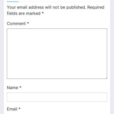
a
Your email address will not be published.
Required
v
fields are marked
*
i
Comment
*
g
a
t
i
o
n
Name
*
Email
*