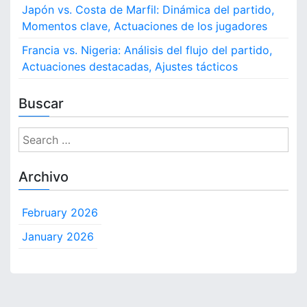
Japón vs. Costa de Marfil: Dinámica del partido,
Momentos clave, Actuaciones de los jugadores
Francia vs. Nigeria: Análisis del flujo del partido,
Actuaciones destacadas, Ajustes tácticos
Buscar
S
e
a
Archivo
r
c
February 2026
h
f
January 2026
o
r
: