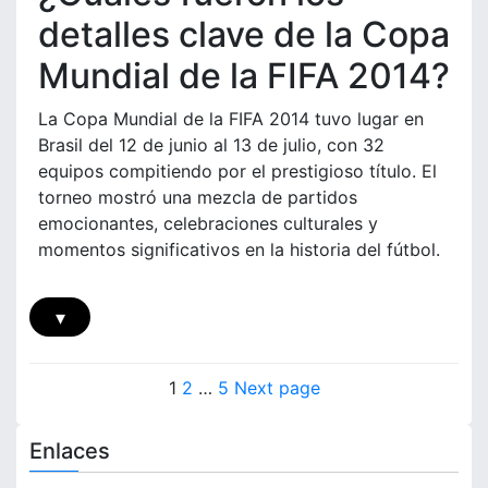
i
o
u
detalles clave de la Copa
o
n
a
n
e
Mundial de la FIFA 2014?
d
e
s
r
s
e
a
La Copa Mundial de la FIFA 2014 tuvo lugar en
d
n
d
Brasil del 12 de junio al 13 de julio, con 32
e
e
o
equipos compitiendo por el prestigioso título. El
l
l
:
o
torneo mostró una mezcla de partidos
p
A
s
a
emocionantes, celebraciones culturales y
n
j
r
momentos significativos en la historia del fútbol.
á
u
t
l
g
i
i
a
d
▾
s
d
o
i
o
,
s
P
r
E
d
P
P
P
1
2
…
5
Next page
e
v
e
o
a
a
a
s
a
l
g
g
g
Enlaces
l
s
r
e
e
e
u
e