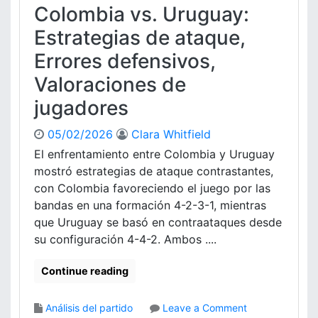
Colombia vs. Uruguay:
a
n
v
s
Estrategias de ataque,
e
i
Errores defensivos,
,
v
D
a
Valoraciones de
i
s
n
jugadores
d
á
e
m
C
05/02/2026
Clara Whitfield
i
o
El enfrentamiento entre Colombia y Uruguay
c
l
mostró estrategias de ataque contrastantes,
a
o
con Colombia favoreciendo el juego por las
s
m
bandas en una formación 4-2-3-1, mientras
d
b
e
que Uruguay se basó en contraataques desde
i
l
a
su configuración 4-4-2. Ambos ....
p
:
a
A
Continue reading
r
n
t
á
o
Análisis del partido
Leave a Comment
i
l