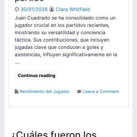
m
s
30/01/2026
Clara Whitfield
e
i
Juan Cuadrado se ha consolidado como un
n
s
t
jugador crucial en los partidos recientes,
d
o
e
mostrando su versatilidad y conciencia
s
g
táctica. Sus contribuciones, que incluyen
c
o
jugadas clave que conducen a goles y
l
l
asistencias, influyen significativamente en la
a
e
....
v
s
e
,
Continue reading
,
C
C
o
o
n
Rendimiento del Jugador
Leave a Comment
n
t
o
t
r
n
r
i
J
i
b
u
b
u
a
u
c
n
¿Cuáles fueron los
c
i
C