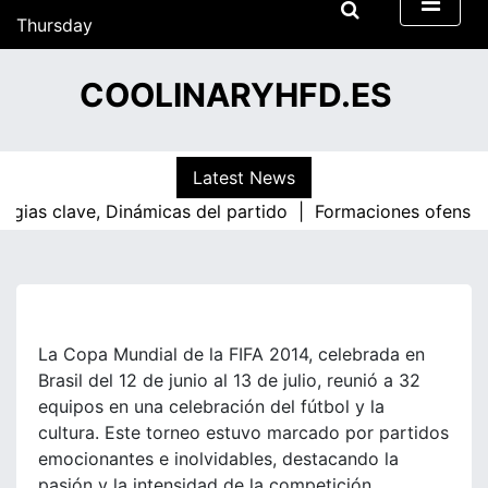
S
Thursday
k
18/06/2026
i
22:55
COOLINARYHFD.ES
p
t
o
c
Latest News
o
 clave, Dinámicas del partido |
Formaciones ofensivas de C
n
t
e
n
t
La Copa Mundial de la FIFA 2014, celebrada en
Brasil del 12 de junio al 13 de julio, reunió a 32
equipos en una celebración del fútbol y la
cultura. Este torneo estuvo marcado por partidos
emocionantes e inolvidables, destacando la
pasión y la intensidad de la competición