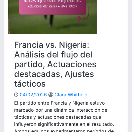
.
o
C
r
o
e
s
s
t
d
a
e
d
f
Francia vs. Nigeria:
e
e
M
Análisis del flujo del
n
a
s
partido, Actuaciones
r
i
f
destacadas, Ajustes
v
i
o
tácticos
l
s
:
,
D
04/02/2026
Clara Whitfield
V
i
El partido entre Francia y Nigeria estuvo
a
n
l
marcado por una dinámica interacción de
á
o
tácticas y actuaciones destacadas que
m
r
influyeron significativamente en el resultado.
i
a
Ambos equipos experimentaron períodos de
c