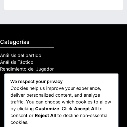
o
o
r
:
Categorías
Análisis del partido
Análisis Táctico
Rendimiento del Jugador
We respect your privacy
Cookies help us improve your experience,
deliver personalized content, and analyze
Legal
traffic. You can choose which cookies to allow
by clicking
Customize
. Click
Accept All
to
Preferencias de cookies
consent or
Reject All
to decline non-essential
Política de protección de datos
cookies.
Términos y condiciones