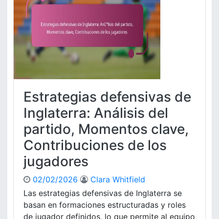
a
l
t
r
M
i
t
e
c
i
s
o
d
s
s
o
i
,
:
J
M
u
é
Estrategias defensivas de
g
t
a
r
Inglaterra: Análisis del
d
i
a
partido, Momentos clave,
c
s
a
Contribuciones de los
c
s
l
jugadores
d
a
e
v
r
02/02/2026
Clara Whitfield
e
e
Las estrategias defensivas de Inglaterra se
,
n
basan en formaciones estructuradas y roles
E
d
de jugador definidos, lo que permite al equipo
v