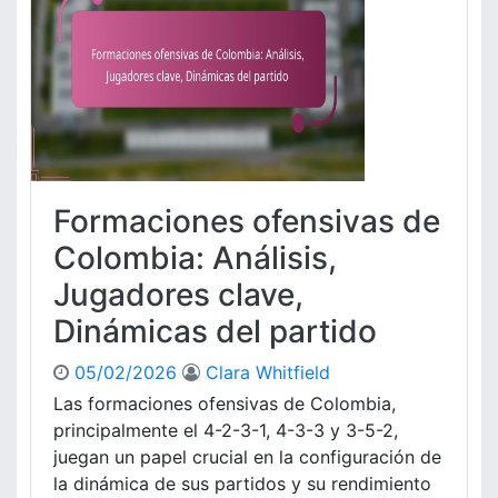
c
a
s
d
e
f
e
n
s
Formaciones ofensivas de
i
v
Colombia: Análisis,
a
Jugadores clave,
s
d
Dinámicas del partido
e
J
05/02/2026
Clara Whitfield
a
Las formaciones ofensivas de Colombia,
p
principalmente el 4-2-3-1, 4-3-3 y 3-5-2,
ó
n
juegan un papel crucial en la configuración de
:
la dinámica de sus partidos y su rendimiento