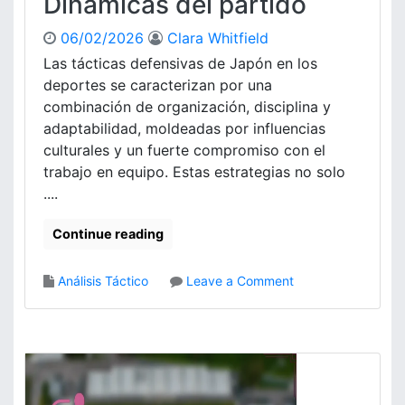
Dinámicas del partido
06/02/2026
Clara Whitfield
Las tácticas defensivas de Japón en los
deportes se caracterizan por una
combinación de organización, disciplina y
adaptabilidad, moldeadas por influencias
culturales y un fuerte compromiso con el
trabajo en equipo. Estas estrategias no solo
....
Continue reading
o
Análisis Táctico
Leave a Comment
n
T
á
c
t
i