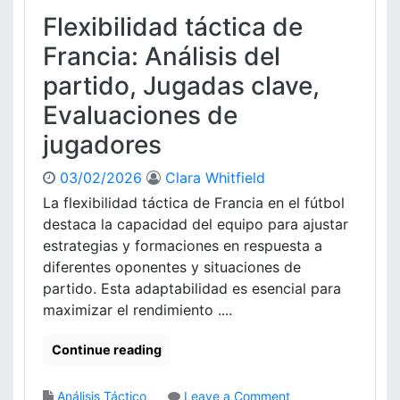
e
l
Flexibilidad táctica de
r
a
i
v
Francia: Análisis del
a
e
partido, Jugadas clave,
:
,
A
A
Evaluaciones de
n
c
jugadores
á
t
l
u
i
03/02/2026
Clara Whitfield
a
s
c
La flexibilidad táctica de Francia en el fútbol
i
i
destaca la capacidad del equipo para ajustar
s
o
estrategias y formaciones en respuesta a
d
n
diferentes oponentes y situaciones de
e
e
partido. Esta adaptabilidad es esencial para
l
s
f
maximizar el rendimiento ....
d
l
e
u
l
Continue reading
j
o
o
s
o
Análisis Táctico
Leave a Comment