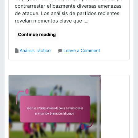
i
a
contrarrestar eficazmente diversas amenazas
m
l
de ataque. Los análisis de partidos recientes
i
u
e
revelan momentos clave que ....
a
n
c
t
Continue reading
i
o
o
,
n
o
Análisis Táctico
Leave a Comment
C
e
n
o
s
E
n
d
s
t
e
t
r
j
r
i
u
a
b
g
t
u
a
e
c
d
g
i
o
i
o
r
a
n
e
s
e
s
d
s