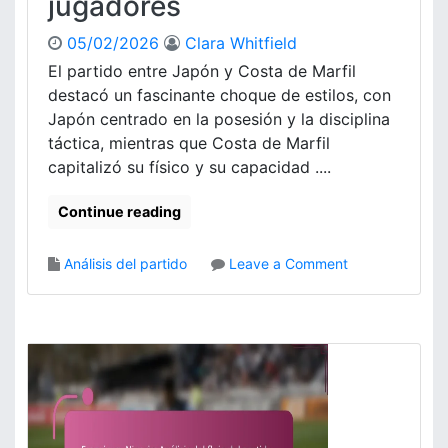
jugadores
i
t
n
r
05/02/2026
Clara Whitfield
á
a
m
El partido entre Japón y Costa de Marfil
t
i
destacó un fascinante choque de estilos, con
e
c
Japón centrado en la posesión y la disciplina
g
a
táctica, mientras que Costa de Marfil
i
s
capitalizó su físico y su capacidad ....
a
d
s
e
d
Continue reading
l
e
p
a
a
o
Análisis del partido
Leave a Comment
t
r
n
a
t
J
q
i
a
u
d
p
e
o
ó
,
n
E
v
r
s
r