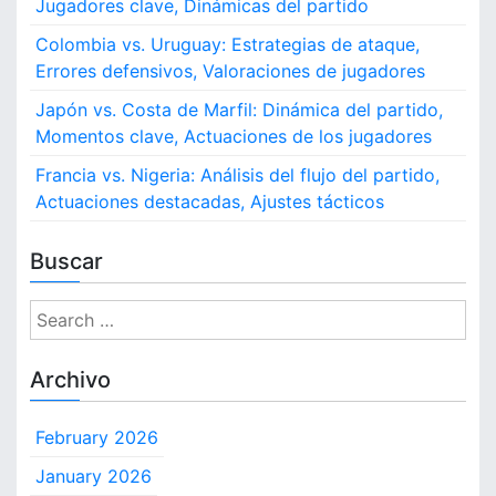
Jugadores clave, Dinámicas del partido
e
,
Colombia vs. Uruguay: Estrategias de ataque,
I
Errores defensivos, Valoraciones de jugadores
n
f
Japón vs. Costa de Marfil: Dinámica del partido,
l
Momentos clave, Actuaciones de los jugadores
u
e
Francia vs. Nigeria: Análisis del flujo del partido,
n
Actuaciones destacadas, Ajustes tácticos
c
i
Buscar
a
e
n
S
e
e
l
a
Archivo
p
r
a
c
r
February 2026
h
t
i
f
January 2026
d