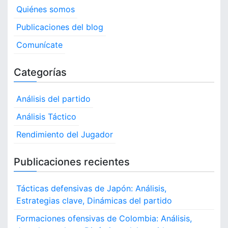
a
t
n
Quiénes somos
c
d
s
i
Publicaciones del blog
i
ó
m
p
Comunícate
n
i
d
e
a
e
n
Categorías
l
g
t
j
o
Análisis del partido
u
i
,
g
J
Análisis Táctico
n
a
u
d
Rendimiento del Jugador
g
a
o
a
r
d
t
Publicaciones recientes
a
s
i
c
Tácticas defensivas de Japón: Análisis,
o
l
Estrategias clave, Dinámicas del partido
a
n
Formaciones ofensivas de Colombia: Análisis,
v