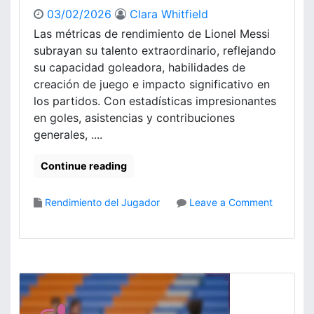
e
d
03/02/2026
Clara Whitfield
F
e
Las métricas de rendimiento de Lionel Messi
r
s
subrayan su talento extraordinario, reflejando
a
t
n
su capacidad goleadora, habilidades de
a
c
creación de juego e impacto significativo en
c
i
a
los partidos. Con estadísticas impresionantes
a
d
en goles, asistencias y contribuciones
:
a
generales, ....
A
s
n
,
Continue reading
á
A
l
j
i
u
Rendimiento del Jugador
Leave a Comment
s
o
s
i
n
t
s
L
e
d
i
s
e
o
t
l
n
á
p
e
c