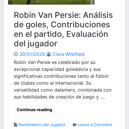
e
c
f
l
Robin Van Persie: Análisis
e
a
n
de goles, Contribuciones
v
s
e
en el partido, Evaluación
i
,
v
I
del jugador
a
m
s
p
30/01/2026
Clara Whitfield
d
a
Robin Van Persie es celebrado por su
e
c
excepcional capacidad goleadora y sus
I
t
n
significativas contribuciones tanto al fútbol
o
g
de clubes como al internacional. Su
e
l
n
versatilidad como delantero, combinada con
a
e
sus habilidades de creación de juego y ....
t
l
e
p
Continue reading
r
a
r
r
a
Rendimiento del Jugador
Leave a Comment
t