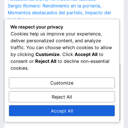
o
Sergio Romero: Rendimiento en la portería,
s
Momentos destacados del partido, Impacto del
jugador
t
LEAVE A REPLY
We respect your privacy
n
Cookies help us improve your experience,
Your email address will not be published.
Required
deliver personalized content, and analyze
a
fields are marked
*
traffic. You can choose which cookies to allow
v
by clicking
Customize
. Click
Accept All
to
Comment
*
consent or
Reject All
to decline non-essential
i
cookies.
g
Customize
a
t
Reject All
i
Accept All
o