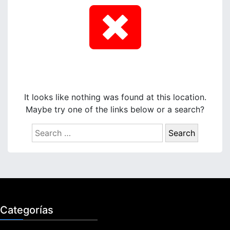
It looks like nothing was found at this location.
Maybe try one of the links below or a search?
S
e
a
r
c
h
f
Categorías
o
r