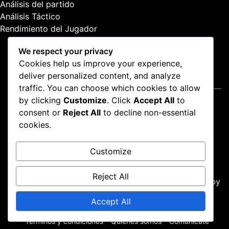
Análisis del partido
:
Análisis Táctico
Rendimiento del Jugador
We respect your privacy
Cookies help us improve your experience,
deliver personalized content, and analyze
Legal
traffic. You can choose which cookies to allow
by clicking
Customize
. Click
Accept All
to
Preferencias de cookies
consent or
Reject All
to decline non-essential
Política de protección de datos
cookies.
Términos y condiciones
Quiénes somos
Customize
Comunícate
Reject All
Proudly powered by WordPress
|
Theme: news-box by
wpthemespace.com
.
Accept All
Preferencias de cookies
Política de protección de datos
Términos y condiciones
Quiénes somos
Comunícate