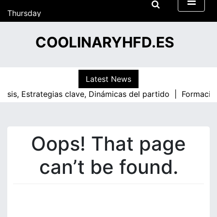
22:56
S
Thursday
k
18/06/2026
i
22:56
COOLINARYHFD.ES
p
t
o
c
Latest News
o
lisis, Estrategias clave, Dinámicas del partido |
Formacion
n
t
e
n
Oops! That page
t
can’t be found.